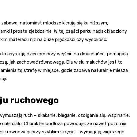
za zabawa, natomiast młodsze kierują się ku niższym,
 i proste zjeżdżalnie. W tej części parku nacisk kładziony
miękkim materacu niż na duże prędkości czy wysokość.
ęsto asystują dzieciom przy wejściu na dmuchańce, pomagają
 uczą, jak zachować równowagę. Dla wielu maluchów jest to
mienia tę strefę w miejsce, gdzie zabawa naturalnie miesza
cji.
oju ruchowego
wymuszają ruch – skakanie, bieganie, czołganie się, wspinanie,
e całe ciało. Charakter podłoża powoduje, że nawet pozornie
anie równowagi przy szybkim skręcie – wymagają większego