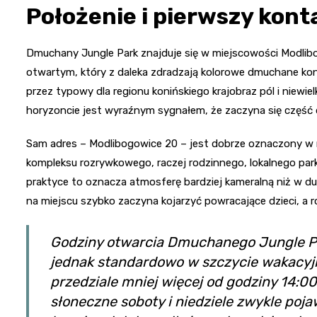
Położenie i pierwszy kont
Dmuchany Jungle Park znajduje się w miejscowości Modlibo
otwartym, który z daleka zdradzają kolorowe dmuchane ko
przez typowy dla regionu konińskiego krajobraz pól i niewie
horyzoncie jest wyraźnym sygnałem, że zaczyna się część 
Sam adres – Modlibogowice 20 – jest dobrze oznaczony w na
kompleksu rozrywkowego, raczej rodzinnego, lokalnego park
praktyce to oznacza atmosferę bardziej kameralną niż w d
na miejscu szybko zaczyna kojarzyć powracające dzieci, a rod
Godziny otwarcia Dmuchanego Jungle Pa
jednak standardowo w szczycie wakacyjn
przedziale mniej więcej od godziny 14:
słoneczne soboty i niedziele zwykle poj