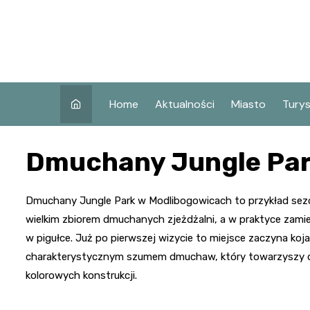
Skip
to
content
Home
Aktualności
Miasto
Tury
Co w
Dmuchany Jungle Par
Koni
Atra
Koni
Dmuchany Jungle Park w Modlibogowicach to przykład sezono
wielkim zbiorem dmuchanych zjeżdżalni, a w praktyce zamien
Zaby
w pigułce. Już po pierwszej wizycie to miejsce zaczyna koj
charakterystycznym szumem dmuchaw, który towarzyszy dzi
kolorowych konstrukcji.