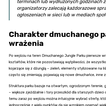
terminach lub wydłużonych godzinach 
organizatorzy zalecają każdorazowe spr
ogłoszeniach w sieci lub w mediach sp
Charakter dmuchanego par
wrażenia
Po wejściu na teren Dmuchanego Jungle Parku pierwsze wr
kształtów, które nie pozostawiają wątpliwości, że wszyst
kojarzące się z dżunglą – zieleń, elementy stylizowane na l
często się zmieniają, pojawiają się nowe dmuchańce, inne 
Struktura parku bazuje na otwartym, ogrodzonym terenie, 
– większe zjeżdżalnie i tory przeszkód dla starszych dzieci
temu zaraz po wejściu można intuicyjnie wybrać strefę, któ
jednocześnie z wielu punktów da się wzrokiem ogarnąć więk