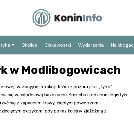
styka
Okolice
Ciekawostki
Wydarzenia
Na drogac
arto zobaczyć w
Stare Miasto
k w Modlibogowicach
nie
Słup koniński
kcje dla dzieci w
Jump Planet Konin
Kościół św. Bartłomieja
nie
wej, wakacyjnej atrakcji, która z pozoru jest „tylko”
Rodzinny Park Wodny
ia się w całodniową bazę ruchu, śmiechu i rodzinnej logistyki
Muzeum Okręgowe
tki Konina
„Rondo”
Ratusz miejski
arzyć się z zapachem trawy, ciepłym powietrzem i
Bulwar Nadwarciański
Dmuchany Jungle Park w
Synagoga w Koninie
ecięcym okrzykom, gdy po raz kolejny zjeżdżają z
Modlibogowicach
Park Makiet Mikroskala
Klasztor oo.
franciszkanów
Dworek Zofii