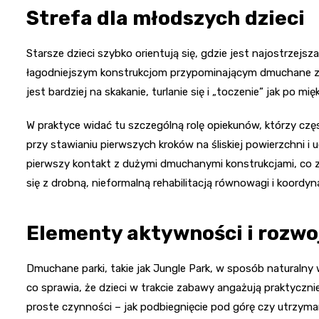
Strefa dla młodszych dzieci
Starsze dzieci szybko orientują się, gdzie jest najostrzejs
łagodniejszym konstrukcjom przypominającym dmuchane zamki
jest bardziej na skakanie, turlanie się i „toczenie” jak po 
W praktyce widać tu szczególną rolę opiekunów, którzy cz
przy stawianiu pierwszych kroków na śliskiej powierzchni i
pierwszy kontakt z dużymi dmuchanymi konstrukcjami, co za
się z drobną, nieformalną rehabilitacją równowagi i koordyna
Elementy aktywności i rozw
Dmuchane parki, takie jak Jungle Park, w sposób naturalny 
co sprawia, że dzieci w trakcie zabawy angażują praktyczni
proste czynności – jak podbiegnięcie pod górę czy utrzym