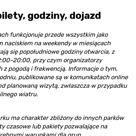
ilety, godziny, dojazd
h funkcjonuje przede wszystkim jako
m naciskiem na weekendy w miesiącach
ją się popołudniowe godziny otwarcia, z
19:00–20:00, przy czym organizatorzy
 z pogodą i frekwencją. Informacje o tym,
godniu, publikowane są w komunikatach online
ed planowaną wizytą, zwłaszcza w przypadku
ilnego wiatru.
ku ma charakter zbliżony do innych parków
y czasowe lub pakiety pozwalające na
 odrębnymi warunkami dla grup