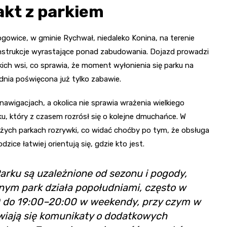
akt z parkiem
Urbanowskiej
Kościół św. Andrzeja
Apostoła
Pałac Ludwika Reymonda
gowice, w gminie Rychwał, niedaleko Konina, na terenie
Kościół św. Piotra i Pawła
nstrukcje wyrastające ponad zabudowania. Dojazd prowadzi
Wieża widokowa Złota
w Starym Mieście
Góra
lkich wsi, co sprawia, że moment wyłonienia się parku na
dnia poświęcona już tylko zabawie.
Zespół klasztorny w
Lądzie
wigacjach, a okolica nie sprawia wrażenia wielkiego
Zamek w Gosławicach
u, który z czasem rozrósł się o kolejne dmuchańce. W
użych parkach rozrywki, co widać choćby po tym, że obsługa
zice łatwiej orientują się, gdzie kto jest.
rku są uzależnione od sezonu i pogody,
ym park działa popołudniami, często w
00 do 19:00–20:00 w weekendy, przy czym w
awiają się komunikaty o dodatkowych