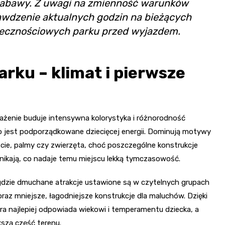
zabawy. Z uwagi na zmienność warunków
awdzenie aktualnych godzin na bieżących
ołecznościowych parku przed wyjazdem.
ku – klimat i pierwsze
ażenie buduje intensywna kolorystyka i różnorodność
ko jest podporządkowane dziecięcej energii. Dominują motywy
iście, palmy czy zwierzęta, choć poszczególne konstrukcje
znikają, co nadaje temu miejscu lekką tymczasowość.
gdzie dmuchane atrakcje ustawione są w czytelnych grupach
 oraz mniejsze, łagodniejsze konstrukcje dla maluchów. Dzięki
ra najlepiej odpowiada wiekowi i temperamentu dziecka, a
szą część terenu.