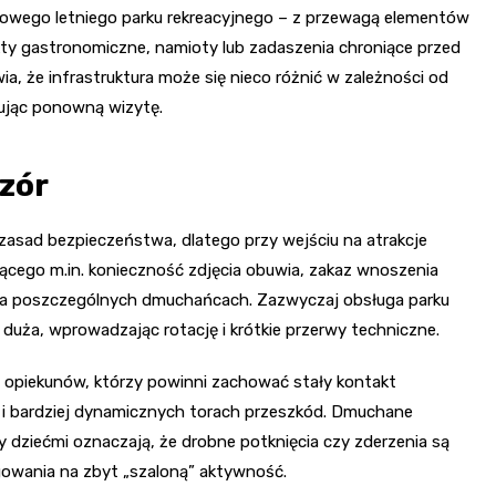
wego letniego parku rekreacyjnego – z przewagą elementów
kty gastronomiczne, namioty lub zadaszenia chroniące przed
ia, że infrastruktura może się nieco różnić w zależności od
nując ponowną wizytę.
zór
asad bezpieczeństwa, dlatego przy wejściu na atrakcje
ego m.in. konieczność zdjęcia obuwia, zakaz wnoszenia
na poszczególnych dmuchańcach. Zazwyczaj obsługa parku
yt duża, wprowadzając rotację i krótkie przerwy techniczne.
 opiekunów, którzy powinni zachować stały kontakt
 i bardziej dynamicznych torach przeszkód. Dmuchane
zy dziećmi oznaczają, że drobne potknięcia czy zderzenia są
owania na zbyt „szaloną” aktywność.