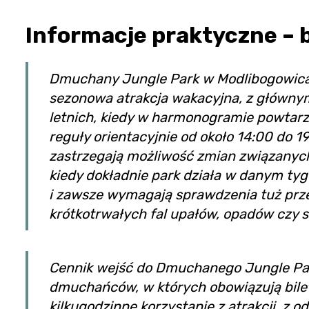
Informacje praktyczne – b
Dmuchany Jungle Park w Modlibogowicac
sezonowa atrakcja wakacyjna, z główny
letnich, kiedy w harmonogramie powtarza
reguły orientacyjnie od około 14:00 do 
zastrzegają możliwość zmian związanych
kiedy dokładnie park działa w danym ty
i zawsze wymagają sprawdzenia tuż prz
krótkotrwałych fal upałów, opadów czy s
Cennik wejść do Dmuchanego Jungle Par
dmuchańców, w których obowiązują bilet
kilkugodzinne korzystanie z atrakcji, z