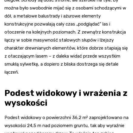
biegów. Schody są dość strome, ale szerokie na tyle, by
można było swobodnie mijać się z osobami schodzącymi w
dół, a metalowe balustrady i ażurowe elementy
konstrukcyjne pozwalają cały czas „podglądać” las i
otoczenie na kolejnych poziomach. Z zewnątrz konstrukcja
łączy w sobie masywność stalowych słupów i lżejszy
charakter drewnianych elementów, które dobrze stapiają się
z otaczającym lasem – z daleka widać przede wszystkim
smukłą sylwetkę, a dopiero z bliska dostrzega się detale
łączeń.
Podest widokowy i wrażenia z
wysokości
Podest widokowy o powierzchni 36,2 m² zaprojektowano na
wysokości 24,5 m nad poziomem gruntu, tak aby wyraźnie