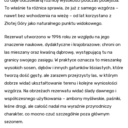
co daje odczuwalną różnicę wysokości podczas podejścia.
To właśnie ta różnica sprawia, że już z samego wzgórza –
nawet bez wchodzenia na wieżę – od lat korzystano z
Złotej Góry jako naturalnego punktu widokowego.
Rezerwat utworzono w 1996 roku ze względu na jego
znaczenie naukowe, dydaktyczne i krajobrazowe; chroni on
las mieszany oraz kwaśną dąbrowę, występującą tu na
granicy swojego zasięgu. W praktyce oznacza to mieszankę
wysokich sosen, dębów i innych gatunków liściastych, które
tworzą dość gęsty, ale zarazem przejrzysty las, w którym
dobrze widać ukształtowanie terenu i kolejne wyniosłości
wzgórza. Na obrzeżach rezerwatu widać ślady dawnego i
współczesnego użytkowania – ambony myśliwskie, paśniki,
leśne drogi, ale całość nadal ma wyraźnie przyrodniczy
charakter, co mocno czuć szczególnie poza głównym
sezonem.