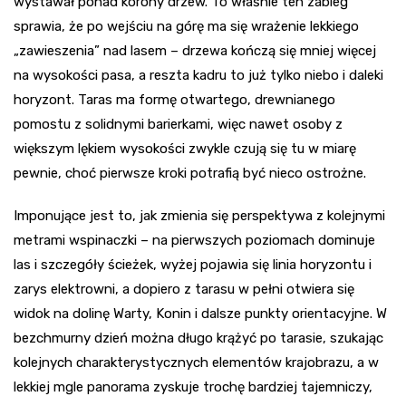
wystawał ponad korony drzew. To właśnie ten zabieg
sprawia, że po wejściu na górę ma się wrażenie lekkiego
„zawieszenia” nad lasem – drzewa kończą się mniej więcej
na wysokości pasa, a reszta kadru to już tylko niebo i daleki
horyzont. Taras ma formę otwartego, drewnianego
pomostu z solidnymi barierkami, więc nawet osoby z
większym lękiem wysokości zwykle czują się tu w miarę
pewnie, choć pierwsze kroki potrafią być nieco ostrożne.
Imponujące jest to, jak zmienia się perspektywa z kolejnymi
metrami wspinaczki – na pierwszych poziomach dominuje
las i szczegóły ścieżek, wyżej pojawia się linia horyzontu i
zarys elektrowni, a dopiero z tarasu w pełni otwiera się
widok na dolinę Warty, Konin i dalsze punkty orientacyjne. W
bezchmurny dzień można długo krążyć po tarasie, szukając
kolejnych charakterystycznych elementów krajobrazu, a w
lekkiej mgle panorama zyskuje trochę bardziej tajemniczy,