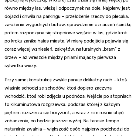
spokojną wycieczkę, w której czas dzieli się mniej więcej po
równo między las, wieżę i odpoczynek na dole. Najpierw jest
dojazd i chwila na parkingu – przełożenie rzeczy do plecaka,
założenie wygodnych butów, sprawdzenie oznaczeń ścieżki;
potem rozpoczyna się stopniowe wejście w las, gdzie krok
po kroku zanika hałas miasta. W miarę podejścia pojawia się
coraz więcej wzniesień, zakrętów, naturalnych „bram” z
drzew – aż wreszcie między pniami majaczy pierwsza
sylwetka wieży.
Przy samej konstrukcji zwykle panuje delikatny ruch – ktoś
właśnie schodzi ze schodów, ktoś dopiero zaczyna
wchodzić, ktoś robi zdjęcia u podnóża. Wejście po stopniach
to kilkuminutowa rozgrzewka, podczas której z każdym
piętrem rozszerza się horyzont, a wraz z nim rośnie chęć
zobaczenia, co będzie jeszcze wyżej. Na tarasie tempo
naturalnie zwalnia – większość osób najpierw podchodzi do