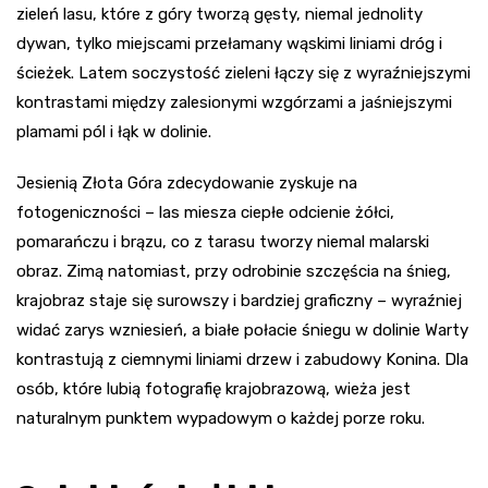
zieleń lasu, które z góry tworzą gęsty, niemal jednolity
dywan, tylko miejscami przełamany wąskimi liniami dróg i
ścieżek. Latem soczystość zieleni łączy się z wyraźniejszymi
kontrastami między zalesionymi wzgórzami a jaśniejszymi
plamami pól i łąk w dolinie.
Jesienią Złota Góra zdecydowanie zyskuje na
fotogeniczności – las miesza ciepłe odcienie żółci,
pomarańczu i brązu, co z tarasu tworzy niemal malarski
obraz. Zimą natomiast, przy odrobinie szczęścia na śnieg,
krajobraz staje się surowszy i bardziej graficzny – wyraźniej
widać zarys wzniesień, a białe połacie śniegu w dolinie Warty
kontrastują z ciemnymi liniami drzew i zabudowy Konina. Dla
osób, które lubią fotografię krajobrazową, wieża jest
naturalnym punktem wypadowym o każdej porze roku.