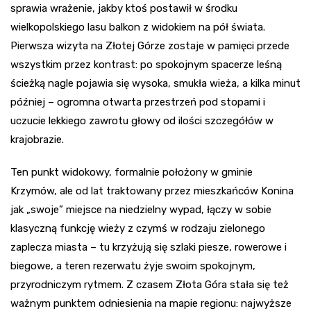
sprawia wrażenie, jakby ktoś postawił w środku
wielkopolskiego lasu balkon z widokiem na pół świata.
Pierwsza wizyta na Złotej Górze zostaje w pamięci przede
wszystkim przez kontrast: po spokojnym spacerze leśną
ścieżką nagle pojawia się wysoka, smukła wieża, a kilka minut
później – ogromna otwarta przestrzeń pod stopami i
uczucie lekkiego zawrotu głowy od ilości szczegółów w
krajobrazie.
Ten punkt widokowy, formalnie położony w gminie
Krzymów, ale od lat traktowany przez mieszkańców Konina
jak „swoje” miejsce na niedzielny wypad, łączy w sobie
klasyczną funkcję wieży z czymś w rodzaju zielonego
zaplecza miasta – tu krzyżują się szlaki piesze, rowerowe i
biegowe, a teren rezerwatu żyje swoim spokojnym,
przyrodniczym rytmem. Z czasem Złota Góra stała się też
ważnym punktem odniesienia na mapie regionu: najwyższe