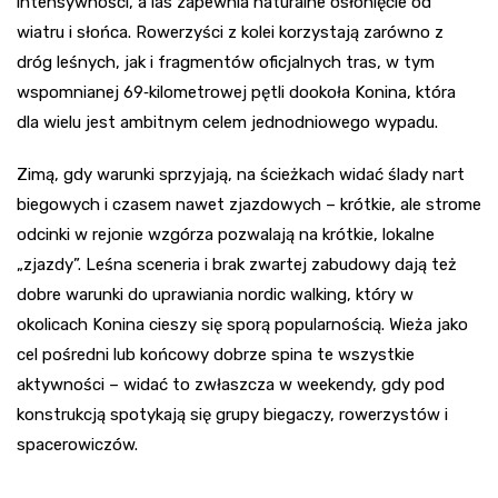
intensywności, a las zapewnia naturalne osłonięcie od
wiatru i słońca. Rowerzyści z kolei korzystają zarówno z
dróg leśnych, jak i fragmentów oficjalnych tras, w tym
wspomnianej 69‑kilometrowej pętli dookoła Konina, która
dla wielu jest ambitnym celem jednodniowego wypadu.
Zimą, gdy warunki sprzyjają, na ścieżkach widać ślady nart
biegowych i czasem nawet zjazdowych – krótkie, ale strome
odcinki w rejonie wzgórza pozwalają na krótkie, lokalne
„zjazdy”. Leśna sceneria i brak zwartej zabudowy dają też
dobre warunki do uprawiania nordic walking, który w
okolicach Konina cieszy się sporą popularnością. Wieża jako
cel pośredni lub końcowy dobrze spina te wszystkie
aktywności – widać to zwłaszcza w weekendy, gdy pod
konstrukcją spotykają się grupy biegaczy, rowerzystów i
spacerowiczów.