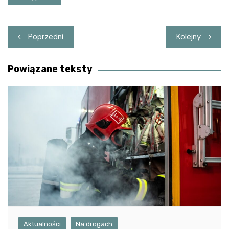
Nawigacja
Poprzedni
Kolejny
wpisu
Powiązane teksty
Aktualności
Na drogach