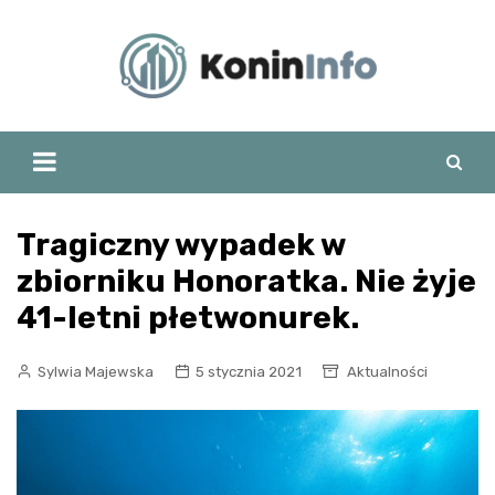
Skip
to
content
Tragiczny wypadek w
zbiorniku Honoratka. Nie żyje
41-letni płetwonurek.
Sylwia Majewska
5 stycznia 2021
Aktualności