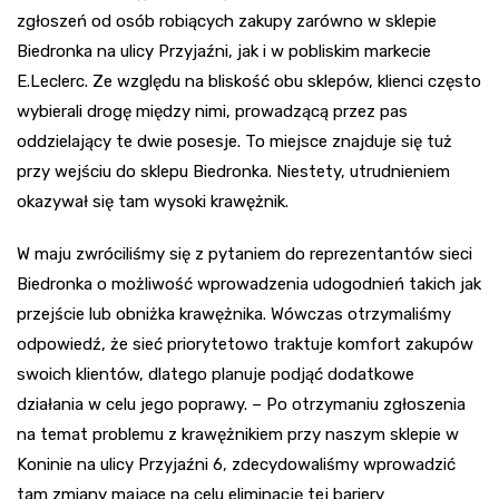
zgłoszeń od osób robiących zakupy zarówno w sklepie
Biedronka na ulicy Przyjaźni, jak i w pobliskim markecie
E.Leclerc. Ze względu na bliskość obu sklepów, klienci często
wybierali drogę między nimi, prowadzącą przez pas
oddzielający te dwie posesje. To miejsce znajduje się tuż
przy wejściu do sklepu Biedronka. Niestety, utrudnieniem
okazywał się tam wysoki krawężnik.
W maju zwróciliśmy się z pytaniem do reprezentantów sieci
Biedronka o możliwość wprowadzenia udogodnień takich jak
przejście lub obniżka krawężnika. Wówczas otrzymaliśmy
odpowiedź, że sieć priorytetowo traktuje komfort zakupów
swoich klientów, dlatego planuje podjąć dodatkowe
działania w celu jego poprawy. – Po otrzymaniu zgłoszenia
na temat problemu z krawężnikiem przy naszym sklepie w
Koninie na ulicy Przyjaźni 6, zdecydowaliśmy wprowadzić
tam zmiany mające na celu eliminację tej bariery