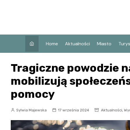
Skip
to
content
Home
Aktualności
Miasto
Tury
Co w
Tragiczne powodzie n
Koni
Atra
mobilizują społeczeń
Koni
pomocy
Zaby
,
Sylwia Majewska
17 września 2024
Aktualności
Wy