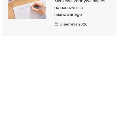
Kleczewa zdobywa awans
na nauczyciela
mianowanego
6 sierpnia 2026