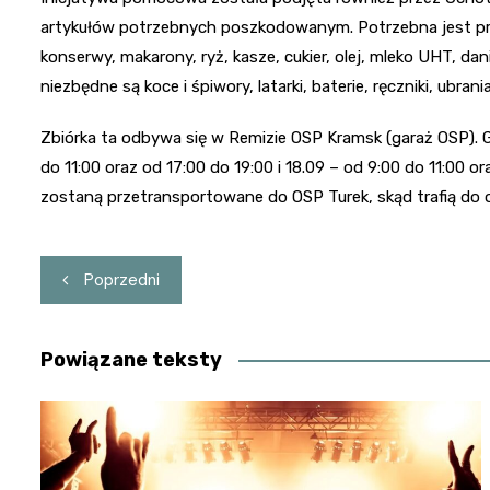
artykułów potrzebnych poszkodowanym. Potrzebna jest prz
konserwy, makarony, ryż, kasze, cukier, olej, mleko UHT, d
niezbędne są koce i śpiwory, latarki, baterie, ręczniki, ubra
Zbiórka ta odbywa się w Remizie OSP Kramsk (garaż OSP). God
do 11:00 oraz od 17:00 do 19:00 i 18.09 – od 9:00 do 11:00 o
zostaną przetransportowane do OSP Turek, skąd trafią do os
Nawigacja
Poprzedni
wpisu
Powiązane teksty