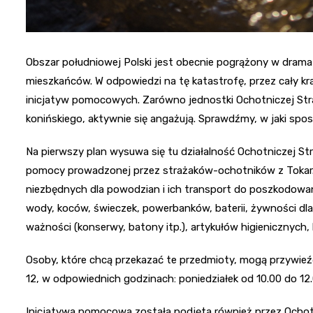
Obszar południowej Polski jest obecnie pogrążony w dram
mieszkańców. W odpowiedzi na tę katastrofę, przez cały kra
inicjatyw pomocowych. Zarówno jednostki Ochotniczej Straż
konińskiego, aktywnie się angażują. Sprawdźmy, w jaki spo
Na pierwszy plan wysuwa się tu działalność Ochotniczej Stra
pomocy prowadzonej przez strażaków-ochotników z Tokar. Ce
niezbędnych dla powodzian i ich transport do poszkodowan
wody, koców, świeczek, powerbanków, baterii, żywności dla
ważności (konserwy, batony itp.), artykułów higienicznych, 
Osoby, które chcą przekazać te przedmioty, mogą przywieźć 
12, w odpowiednich godzinach: poniedziałek od 10.00 do 12.
Inicjatywa pomocowa została podjęta również przez Ochotn