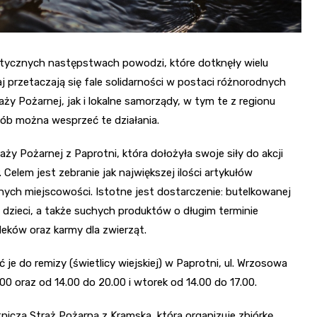
atycznych następstwach powodzi, które dotknęły wielu
j przetaczają się fale solidarności w postaci różnorodnych
y Pożarnej, jak i lokalne samorządy, w tym te z regionu
sób można wesprzeć te działania.
ży Pożarnej z Paprotni, która dołożyła swoje siły do akcji
lem jest zebranie jak największej ilości artykułów
ych miejscowości. Istotne jest dostarczenie: butelkowanej
 dzieci, a także suchych produktów o długim terminie
leków oraz karmy dla zwierząt.
je do remizy (świetlicy wiejskiej) w Paprotni, ul. Wrzosowa
00 oraz od 14.00 do 20.00 i wtorek od 14.00 do 17.00.
iczą Straż Pożarną z Kramska, która organizuje zbiórkę