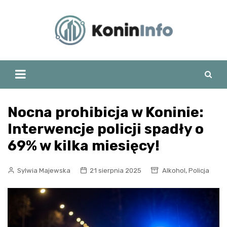
Skip
to
content
Nocna prohibicja w Koninie:
Interwencje policji spadły o
69% w kilka miesięcy!
,
Sylwia Majewska
21 sierpnia 2025
Alkohol
Policja