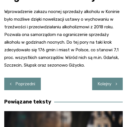
Wprowadzenie zakazu nocnej sprzedaży alkoholu w Koninie
było możliwe dzięki nowelizacji ustawy o wychowaniu w
trzeźwości i przeciwdziałaniu alkoholizmowi z 2018 roku.
Pozwala ona samorządom na ograniczenie sprzedaży
alkoholu w godzinach nocnych. Do tej pory na taki krok
zdecydowało się 176 gmin i miast w Polsce, co stanowi 7,1
proc. wszystkich samorządów. Wśród nich są m.in. Gdańsk,
Szczecin, Słupsk oraz sezonowo Giżycko.
Nawigacja
Poprzedni
Kolejny
wpisu
Powiązane teksty