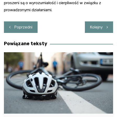
proszeni są o wyrozumiałość i cierpliwość w związku z
prowadzonymi działaniami.
Nawigacja
Poprzedni
Kolejny
wpisu
Powiązane teksty