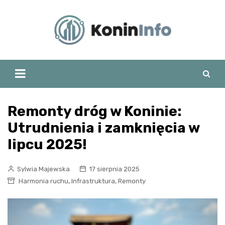
Skip
to
content
Remonty dróg w Koninie:
Utrudnienia i zamknięcia w
lipcu 2025!
Sylwia Majewska
17 sierpnia 2025
,
,
Harmonia ruchu
Infrastruktura
Remonty