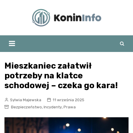
Skip
to
content
Mieszkaniec załatwił
potrzeby na klatce
schodowej – czeka go kara!
Sylwia Majewska
11 września 2025
,
,
Bezpieczeństwo
Incydenty
Prawa