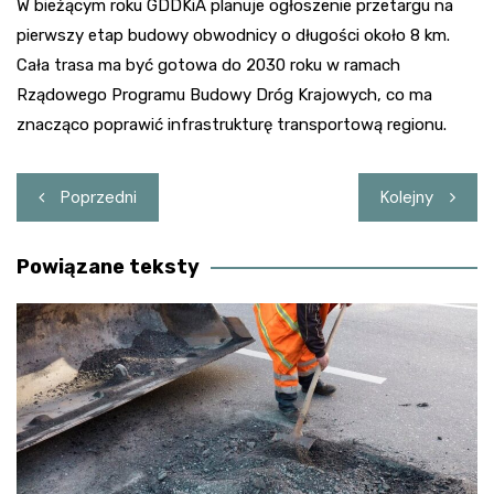
W bieżącym roku GDDKiA planuje ogłoszenie przetargu na
pierwszy etap budowy obwodnicy o długości około 8 km.
Cała trasa ma być gotowa do 2030 roku w ramach
Rządowego Programu Budowy Dróg Krajowych, co ma
znacząco poprawić infrastrukturę transportową regionu.
Nawigacja
Poprzedni
Kolejny
wpisu
Powiązane teksty