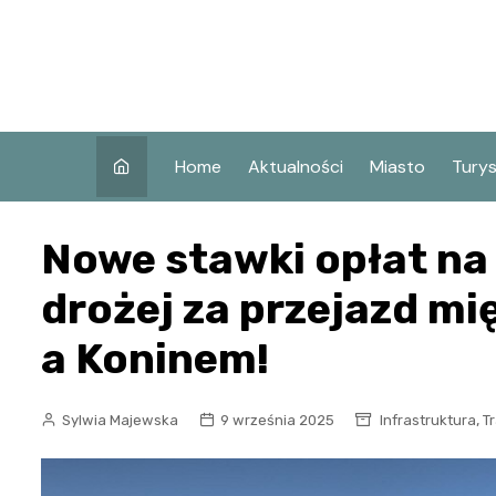
Skip
to
content
Home
Aktualności
Miasto
Tury
Co w
Nowe stawki opłat na 
Koni
Atra
drożej za przejazd 
Koni
a Koninem!
Zaby
,
Sylwia Majewska
9 września 2025
Infrastruktura
T