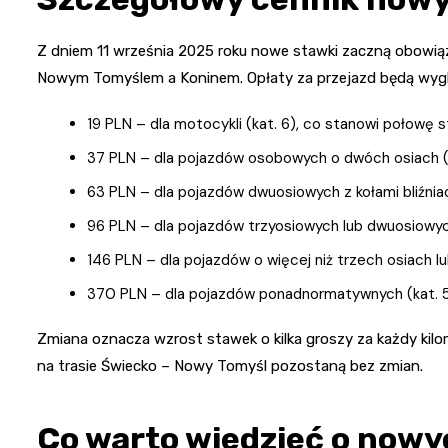
Z dniem 11 września 2025 roku nowe stawki zaczną obowią
Nowym Tomyślem a Koninem. Opłaty za przejazd będą wygl
19 PLN – dla motocykli (kat. 6), co stanowi połowę st
37 PLN – dla pojazdów osobowych o dwóch osiach (k
63 PLN – dla pojazdów dwuosiowych z kołami bliźniac
96 PLN – dla pojazdów trzyosiowych lub dwuosiowych 
146 PLN – dla pojazdów o więcej niż trzech osiach lu
370 PLN – dla pojazdów ponadnormatywnych (kat. 5
Zmiana oznacza wzrost stawek o kilka groszy za każdy kilom
na trasie Świecko – Nowy Tomyśl pozostaną bez zmian.
Co warto wiedzieć o nowy