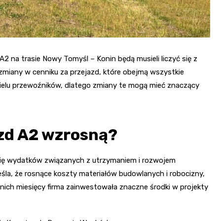
2 na trasie Nowy Tomyśl – Konin będą musieli liczyć się z
miany w cenniku za przejazd, które obejmą wszystkie
wielu przewoźników, dlatego zmiany te mogą mieć znaczący
azd A2 wzrosną?
 się wydatków związanych z utrzymaniem i rozwojem
eśla, że rosnące koszty materiałów budowlanych i robocizny,
tatnich miesięcy firma zainwestowała znaczne środki w projekty