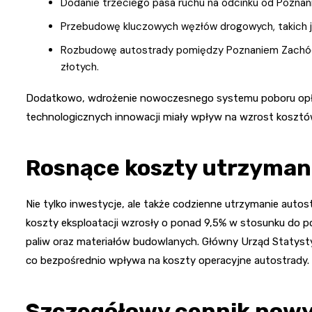
Dodanie trzeciego pasa ruchu na odcinku od Poznan
Przebudowę kluczowych węzłów drogowych, takich j
Rozbudowę autostrady pomiędzy Poznaniem Zachód 
złotych.
Dodatkowo, wdrożenie nowoczesnego systemu poboru opłat
technologicznych innowacji miały wpływ na wzrost kosztó
Rosnące koszty utrzymani
Nie tylko inwestycje, ale także codzienne utrzymanie autos
koszty eksploatacji wzrosły o ponad 9,5% w stosunku do pop
paliw oraz materiałów budowlanych. Główny Urząd Statystycz
co bezpośrednio wpływa na koszty operacyjne autostrady.
Szczegółowy cennik nowy