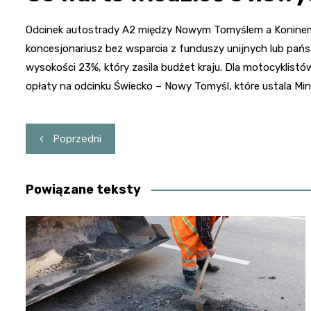
Odcinek autostrady A2 między Nowym Tomyślem a Koninem 
koncesjonariusz bez wsparcia z funduszy unijnych lub pa
wysokości 23%, który zasila budżet kraju. Dla motocyklist
opłaty na odcinku Świecko – Nowy Tomyśl, które ustala Min
Nawigacja
Poprzedni
wpisu
Powiązane teksty