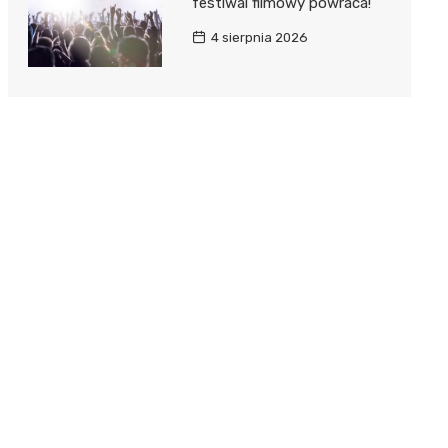
festiwal filmowy powraca!
4 sierpnia 2026