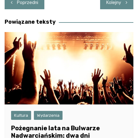
Nawigacja
Poprzedni
Kolejny
wpisu
Powiązane teksty
Kultura
Wydarzenia
Pożegnanie lata na Bulwarze
Nadwarciańskim: dwa dni