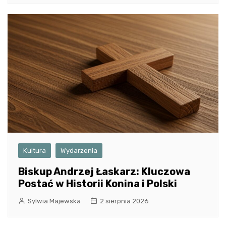
Kultura
Wydarzenia
Biskup Andrzej Łaskarz: Kluczowa
Postać w Historii Konina i Polski
Sylwia Majewska
2 sierpnia 2026