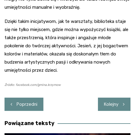
umiejętności manualne i wyobraźnię.
Dzięki takim inicjatywom, jak te warsztaty, biblioteka staje
się nie tylko miejscem, gdzie można wypożyczyć książki, ale
także przestrzenią, która inspiruje i angażuje młode
pokolenie do twórczej aktywności. Jesień, z jej bogactwem
kolorów i materiałów, okazała się doskonałym tłem do
budzenia artystycznych pasji i odkrywania nowych
umiejętności przez dzieci.
Źródło: facebook.com/gmina.krzymow
Nawigacja
Poprzedni
Kolejny
wpisu
Powiązane teksty