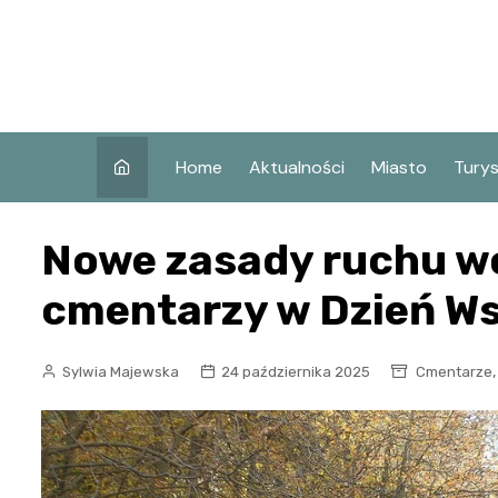
Skip
to
content
Home
Aktualności
Miasto
Tury
Co w
Nowe zasady ruchu wo
Koni
Atra
cmentarzy w Dzień W
Koni
Zaby
Sylwia Majewska
24 października 2025
Cmentarze