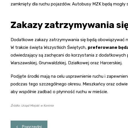
zamknięty dla ruchu pojazdów. Autobusy MZK będą mogły si
Zakazy zatrzymywania się
Dodatkowe zakazy zatrzymywania się będą obowiązywać na ul
W trakcie święta Wszystkich Świętych,
preferowane będą
odwiedzający są zachęcani do korzystania z dodatkowych par
Warszawskiej, Grunwaldzkiej, Działkowej oraz Harcerskiej.
Podjęte środki mają na celu usprawnienie ruchu i zapewn
podczas tego szczególnego okresu. Mieszkańcy oraz odwie
aby wspólnie zadbać o płynność ruchu w mieście.
Źródło: Urząd Miejski w Koninie
Nawigacja
Poprzedni