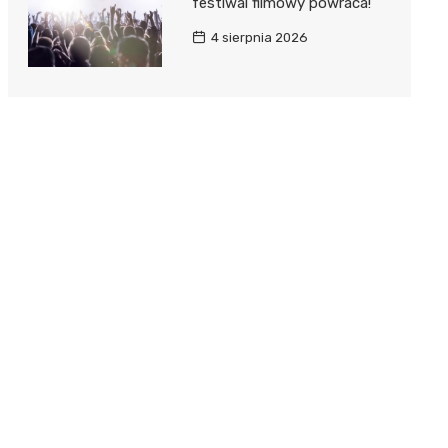
festiwal filmowy powraca!
4 sierpnia 2026