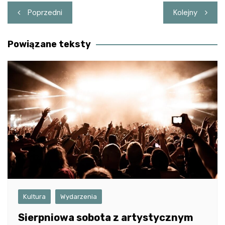
Nawigacja
Poprzedni
Kolejny
wpisu
Powiązane teksty
Kultura
Wydarzenia
Sierpniowa sobota z artystycznym