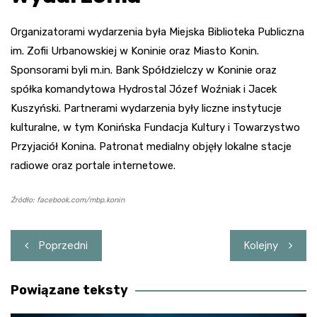
Organizatorami wydarzenia była Miejska Biblioteka Publiczna
im. Zofii Urbanowskiej w Koninie oraz Miasto Konin.
Sponsorami byli m.in. Bank Spółdzielczy w Koninie oraz
spółka komandytowa Hydrostal Józef Woźniak i Jacek
Kuszyński. Partnerami wydarzenia były liczne instytucje
kulturalne, w tym Konińska Fundacja Kultury i Towarzystwo
Przyjaciół Konina. Patronat medialny objęły lokalne stacje
radiowe oraz portale internetowe.
Źródło: facebook.com/mbp.konin
Nawigacja
Poprzedni
Kolejny
wpisu
Powiązane teksty