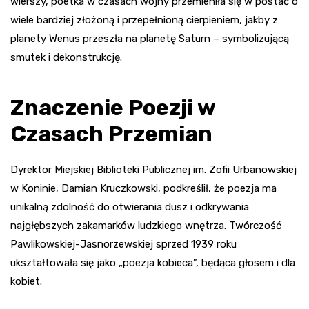
wierszy, poetka w czasach wojny przemieniła się w postać o
wiele bardziej złożoną i przepełnioną cierpieniem, jakby z
planety Wenus przeszła na planetę Saturn – symbolizującą
smutek i dekonstrukcję.
Znaczenie Poezji w
Czasach Przemian
Dyrektor Miejskiej Biblioteki Publicznej im. Zofii Urbanowskiej
w Koninie, Damian Kruczkowski, podkreślił, że poezja ma
unikalną zdolność do otwierania dusz i odkrywania
najgłębszych zakamarków ludzkiego wnętrza. Twórczość
Pawlikowskiej-Jasnorzewskiej sprzed 1939 roku
ukształtowała się jako „poezja kobieca”, będąca głosem i dla
kobiet.