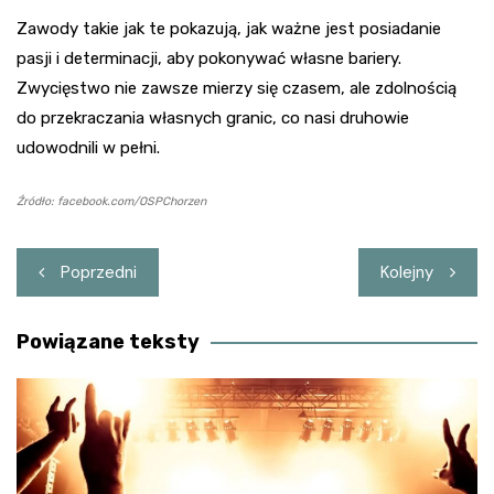
Zawody takie jak te pokazują, jak ważne jest posiadanie
pasji i determinacji, aby pokonywać własne bariery.
Zwycięstwo nie zawsze mierzy się czasem, ale zdolnością
do przekraczania własnych granic, co nasi druhowie
udowodnili w pełni.
Źródło: facebook.com/OSPChorzen
Nawigacja
Poprzedni
Kolejny
wpisu
Powiązane teksty