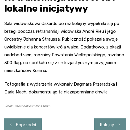
lokalne inicjatywy
Sala widowiskowa Oskardu po raz kolejny wypełniła się po
brzegi podczas retransmisji widowiska André Rieu i jego
Orkiestry Johanna Straussa. Publiczność pokazała swoje
uwielbienie dla koncertów króla walca. Dodatkowo, z okazji
nadchodzącej rocznicy Powstania Wielkopolskiego, rozdano
300 flag, co spotkało się z entuzjastycznym przyjęciem
mieszkańców Konina.
Fotografie z wydarzenia wykonały Dagmara Przeradzka i
Daria Mach, dokumentując te niezapomniane chwile.
Źródło: facebook.com/ckis.konin
Nawigacja
Poprzedni
Kolejny