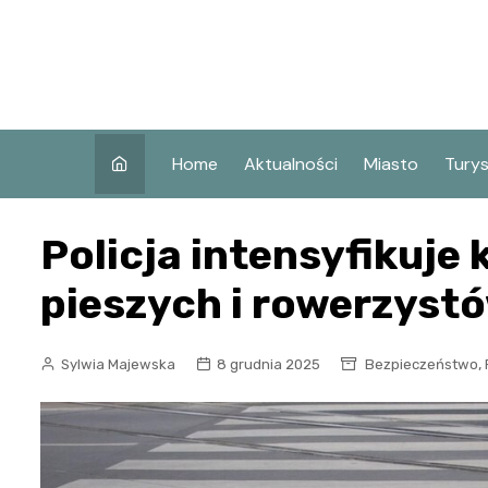
Skip
to
content
Home
Aktualności
Miasto
Tury
Co w
Policja intensyfikuje
Koni
Atra
pieszych i rowerzyst
Koni
Zaby
,
Sylwia Majewska
8 grudnia 2025
Bezpieczeństwo