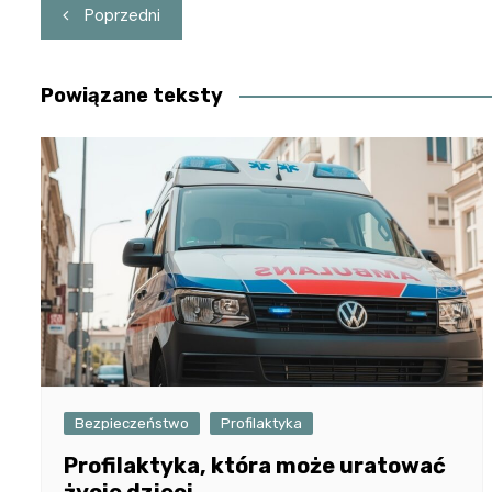
Nawigacja
Poprzedni
wpisu
Powiązane teksty
Bezpieczeństwo
Profilaktyka
Profilaktyka, która może uratować
życie dzieci