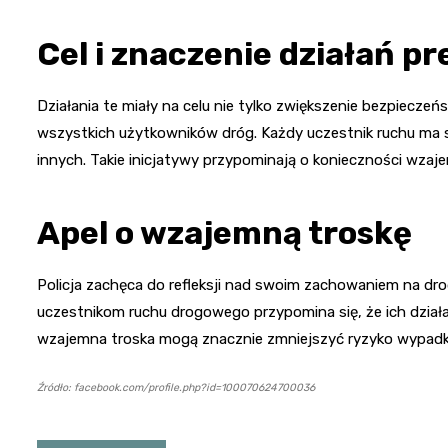
Cel i znaczenie działań 
Działania te miały na celu nie tylko zwiększenie bezpieczeń
wszystkich użytkowników dróg. Każdy uczestnik ruchu ma 
innych. Takie inicjatywy przypominają o konieczności wzaj
Apel o wzajemną troskę
Policja zachęca do refleksji nad swoim zachowaniem na dr
uczestnikom ruchu drogowego przypomina się, że ich dział
wzajemna troska mogą znacznie zmniejszyć ryzyko wypad
Źródło: facebook.com/profile.php?id=100070624700036