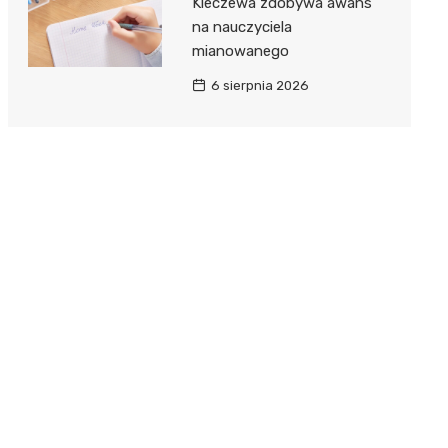
Kleczewa zdobywa awans
na nauczyciela
mianowanego
6 sierpnia 2026