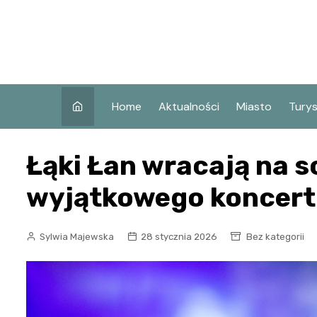
Skip
to
content
Home
Aktualności
Miasto
Tury
Co w
Łąki Łan wracają na s
Koni
Atra
wyjątkowego koncert
Koni
Zaby
Sylwia Majewska
28 stycznia 2026
Bez kategorii