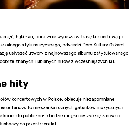
amięć, Łąki Łan, ponownie wyrusza w trasę koncertową po
owtarzalnego stylu muzycznego, odwiedzi Dom Kultury Oskard
 okazję usłyszeć utwory z najnowszego albumu zatytułowanego
 dobrze znanych i lubianych hitów z wcześniejszych lat.
e hity
społów koncertowych w Polsce, obiecuje niezapomniane
o rzesze fanów, to mieszanka różnych gatunków muzycznych,
ie koncertu publiczność będzie mogła cieszyć się zarówno
łuchaczy na przestrzeni lat.