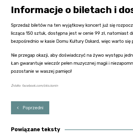
Informacje o biletach i d
Sprzedaż biletów na ten wyjątkowy koncert już się rozpocz
licząca 150 sztuk, dostępna jest w cenie 99 zł, natomiast 
bezpośrednio w kasie Domu Kultury Oskard, więc warto się 
Nie przegap okazji, aby doświadczyć na żywo występu jedn
Łan gwarantuje wieczór pełen muzycznej magii i niezapomnia
pozostanie w waszej pamięci!
Źródło: facebook.com/ckis.konin
Nawigacja
Poprzedni
wpisu
Powiązane teksty