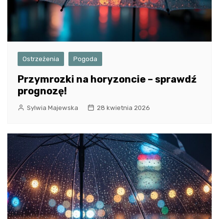
Ostrzeżenia
Pogoda
Przymrozki na horyzoncie – sprawdź
prognozę!
Sylwia Majewska
28 kwietnia 2026