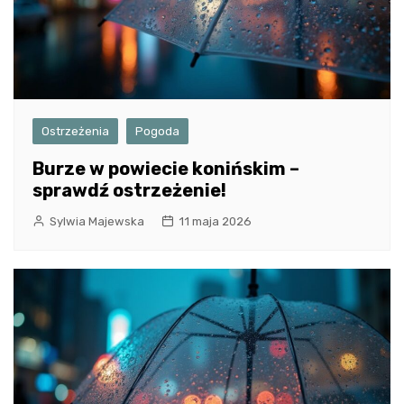
Ostrzeżenia
Pogoda
Burze w powiecie konińskim –
sprawdź ostrzeżenie!
Sylwia Majewska
11 maja 2026