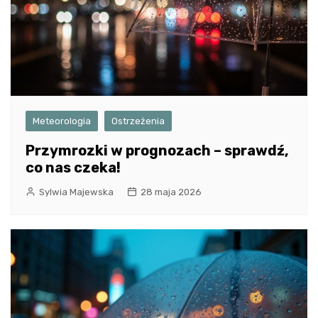
Meteorologia
Ostrzeżenia
Przymrozki w prognozach – sprawdź,
co nas czeka!
Sylwia Majewska
28 maja 2026