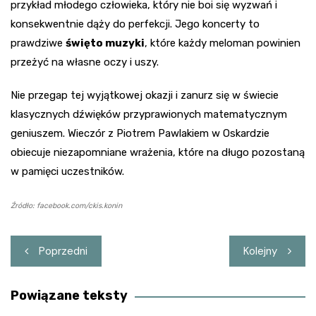
przykład młodego człowieka, który nie boi się wyzwań i
konsekwentnie dąży do perfekcji. Jego koncerty to
prawdziwe
święto muzyki
, które każdy meloman powinien
przeżyć na własne oczy i uszy.
Nie przegap tej wyjątkowej okazji i zanurz się w świecie
klasycznych dźwięków przyprawionych matematycznym
geniuszem. Wieczór z Piotrem Pawlakiem w Oskardzie
obiecuje niezapomniane wrażenia, które na długo pozostaną
w pamięci uczestników.
Źródło: facebook.com/ckis.konin
Nawigacja
Poprzedni
Kolejny
wpisu
Powiązane teksty