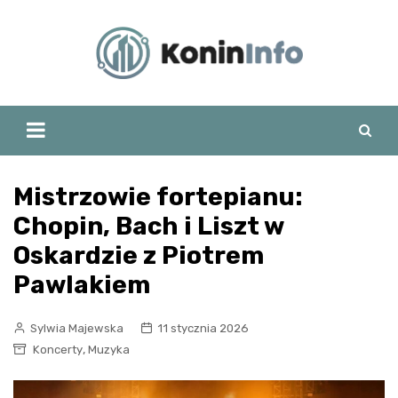
Skip
to
content
Mistrzowie fortepianu:
Chopin, Bach i Liszt w
Oskardzie z Piotrem
Pawlakiem
Sylwia Majewska
11 stycznia 2026
,
Koncerty
Muzyka