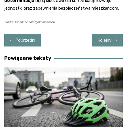
determinacja
będą kluczowe dla kontynuacji rozwoju
jednostki oraz zapewnienia bezpieczeństwa mieszkańcom.
Źródło: facebook.com/gminakleczew
Nawigacja
Poprzedni
Kolejny
wpisu
Powiązane teksty