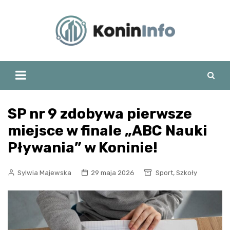
Skip
to
content
SP nr 9 zdobywa pierwsze
miejsce w finale „ABC Nauki
Pływania” w Koninie!
,
Sylwia Majewska
29 maja 2026
Sport
Szkoły