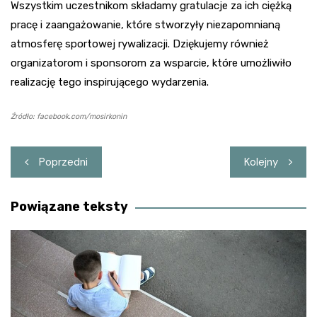
Wszystkim uczestnikom składamy gratulacje za ich ciężką
pracę i zaangażowanie, które stworzyły niezapomnianą
atmosferę sportowej rywalizacji. Dziękujemy również
organizatorom i sponsorom za wsparcie, które umożliwiło
realizację tego inspirującego wydarzenia.
Źródło: facebook.com/mosirkonin
Nawigacja
Poprzedni
Kolejny
wpisu
Powiązane teksty