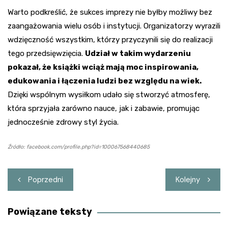
Warto podkreślić, że sukces imprezy nie byłby możliwy bez
zaangażowania wielu osób i instytucji. Organizatorzy wyrazili
wdzięczność wszystkim, którzy przyczynili się do realizacji
tego przedsięwzięcia.
Udział w takim wydarzeniu
pokazał, że książki wciąż mają moc inspirowania,
edukowania i łączenia ludzi bez względu na wiek.
Dzięki wspólnym wysiłkom udało się stworzyć atmosferę,
która sprzyjała zarówno nauce, jak i zabawie, promując
jednocześnie zdrowy styl życia.
Źródło: facebook.com/profile.php?id=100067568440685
Nawigacja
Poprzedni
Kolejny
wpisu
Powiązane teksty