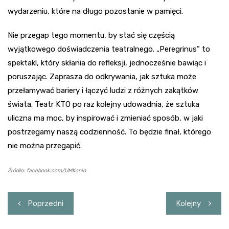
wydarzeniu, które na długo pozostanie w pamięci.
Nie przegap tego momentu, by stać się częścią
wyjątkowego doświadczenia teatralnego. „Peregrinus” to
spektakl, który skłania do refleksji, jednocześnie bawiąc i
poruszając. Zaprasza do odkrywania, jak sztuka może
przełamywać bariery i łączyć ludzi z różnych zakątków
świata. Teatr KTO po raz kolejny udowadnia, że sztuka
uliczna ma moc, by inspirować i zmieniać sposób, w jaki
postrzegamy naszą codzienność. To będzie finał, którego
nie można przegapić.
Źródło: facebook.com/UMKonin
Nawigacja
Poprzedni
Kolejny
wpisu