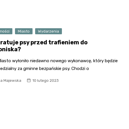
Urbanowskiej
Kościół św. Andrzeja
Apostoła
Pałac Ludwika Reymonda
Kościół św. Piotra i Pawła
Wieża widokowa Złota
ności
Miasto
Wydarzenia
w Starym Mieście
Góra
uratuje psy przed trafieniem do
Zespół klasztorny w
oniska?
Lądzie
Miasto wyłoniło niedawno nowego wykonawcę, który będzie
Zamek w Gosławicach
edzialny za gminne bezpańskie psy. Chodzi o
ia Majewska
10 lutego 2023