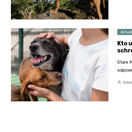
Aktual
Kto 
schr
Stare 
odpowi
Sylw