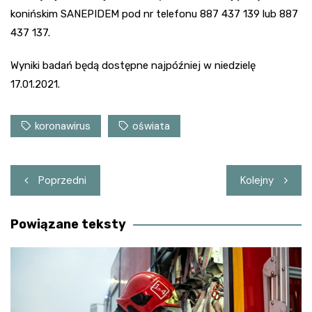
konińskim SANEPIDEM pod nr telefonu 887 437 139 lub 887
437 137.
Wyniki badań będą dostępne najpóźniej w niedzielę
17.01.2021.
koronawirus
oświata
Nawigacja
Poprzedni
Kolejny
wpisu
Powiązane teksty