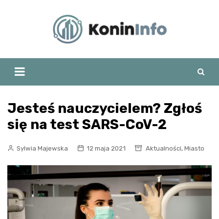
Skip
to
content
Jesteś nauczycielem? Zgłoś
się na test SARS-CoV-2
,
Sylwia Majewska
12 maja 2021
Aktualności
Miasto