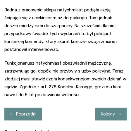
Jedna z pracownic sklepu natychmiast podjęła akcję,
ścigając się z uciekinierem aż do parkingu. Tam jednak
doszło między nimi do szarpaniny. Na szczęście dla niej,
przypadkowy świadek tych wydarzeń to był policjant
konińskiej komendy, który akurat kończył swoją zmianę i
postanowił interweniować.
Funkcjonariusz natychmiast obezwładnił mężczyznę,
zatrzymując go, dopóki nie przybyły służby policyjne. Teraz
złodziej musi stawić czoła konsekwencjom swoich działań w
sądzie. Zgodnie z art. 278 Kodeksu Karnego, grozi mu kara
nawet do 5 lat pozbawienia wolności.
Nawigacja
Poprzedni
Kolejny
wpisu