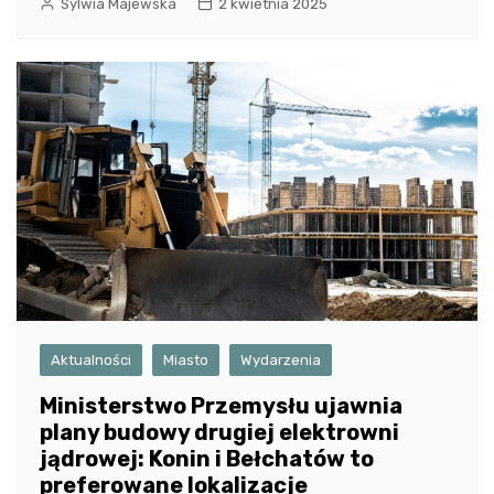
Sylwia Majewska
2 kwietnia 2025
Aktualności
Miasto
Wydarzenia
Ministerstwo Przemysłu ujawnia
plany budowy drugiej elektrowni
jądrowej: Konin i Bełchatów to
preferowane lokalizacje