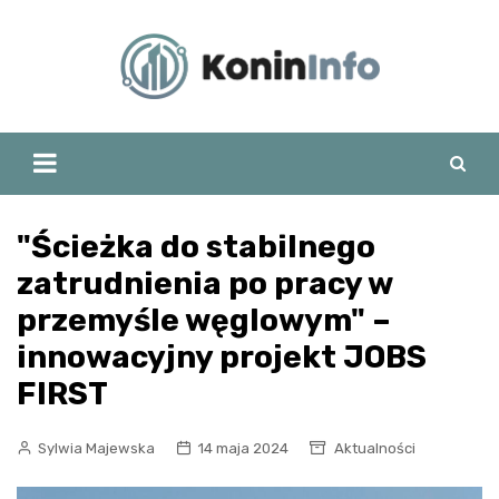
Skip
to
content
"Ścieżka do stabilnego
zatrudnienia po pracy w
przemyśle węglowym" –
innowacyjny projekt JOBS
FIRST
Sylwia Majewska
14 maja 2024
Aktualności