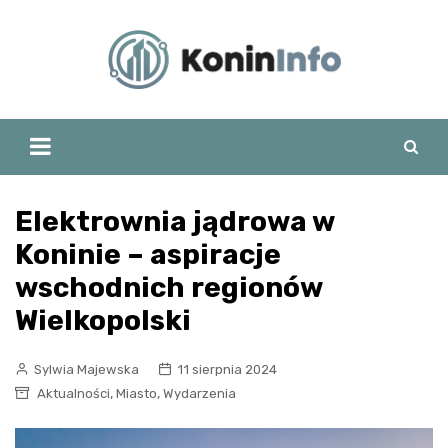
Skip
to
content
Elektrownia jądrowa w
Koninie – aspiracje
wschodnich regionów
Wielkopolski
Sylwia Majewska
11 sierpnia 2024
,
,
Aktualności
Miasto
Wydarzenia