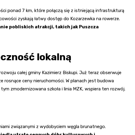
ci ponad 7 km, które połączą się z istniejącą infrastrukturą
scowości zyskają łatwy dostęp do Kozarzewka na rowerze.
e pobliskich atrakcji, takich jak Puszcza
eczność lokalną
 rozwoju całej gminy Kazimierz Biskupi. Już teraz obserwuje
kże rosnące ceny nieruchomości. W planach jest budowa
w tym zmodernizowana szkoła i linia MZK, wspiera ten rozwój.
niami związanymi z wydobyciem węgla brunatnego.
ciedla utratę cennych dóbr kulturowych i