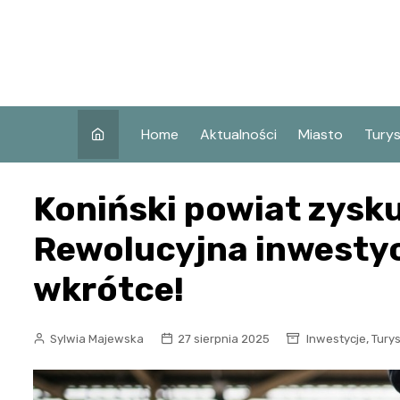
Skip
to
content
Home
Aktualności
Miasto
Tury
Co w
Koniński powiat zysku
Koni
Atra
Rewolucyjna inwestyc
Koni
wkrótce!
Zaby
,
Sylwia Majewska
27 sierpnia 2025
Inwestycje
Tury