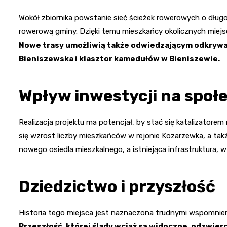
Wokół zbiornika powstanie sieć ścieżek rowerowych o długoś
rowerową gminy. Dzięki temu mieszkańcy okolicznych miej
Nowe trasy umożliwią także odwiedzającym odkrywani
Bieniszewska i klasztor kamedułów w Bieniszewie.
Wpływ inwestycji na społ
Realizacja projektu ma potencjał, by stać się katalizatorem
się wzrost liczby mieszkańców w rejonie Kozarzewka, a ta
nowego osiedla mieszkalnego, a istniejąca infrastruktura, 
Dziedzictwo i przyszłość
Historia tego miejsca jest naznaczona trudnymi wspomnie
Przeszłość, której ślady wciąż są widoczne, odzwier