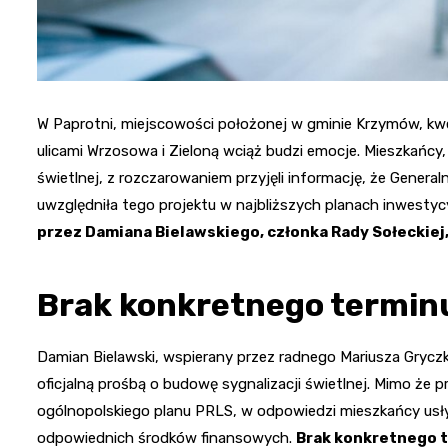
W Paprotni, miejscowości położonej w gminie Krzymów, kwe
ulicami Wrzosowa i Zieloną wciąż budzi emocje. Mieszkańcy,
świetlnej, z rozczarowaniem przyjęli informację, że Genera
uwzględniła tego projektu w najbliższych planach inwesty
przez Damiana Bielawskiego, członka Rady Sołeckiej
Brak konkretnego terminu 
Damian Bielawski, wspierany przez radnego Mariusza Grycz
oficjalną prośbą o budowę sygnalizacji świetlnej. Mimo że 
ogólnopolskiego planu PRLS, w odpowiedzi mieszkańcy usłys
odpowiednich środków finansowych.
Brak konkretnego t