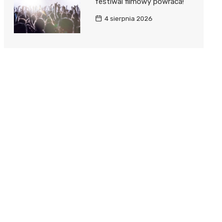
festiwal filmowy powraca!
4 sierpnia 2026