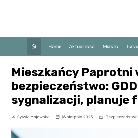
Skip
to
content
Home
Aktualności
Miasto
Tury
Co w
Mieszkańcy Paprotni 
Koni
Atra
bezpieczeństwo: GD
Koni
sygnalizacji, planuje 
Zaby
Sylwia Majewska
18 sierpnia 2025
Bezpieczeństwo