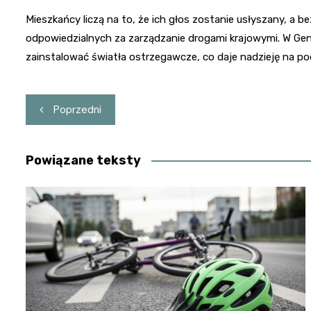
Mieszkańcy liczą na to, że ich głos zostanie usłyszany, a b
odpowiedzialnych za zarządzanie drogami krajowymi. W Gen
zainstalować światła ostrzegawcze, co daje nadzieję na p
Nawigacja
Poprzedni
wpisu
Powiązane teksty