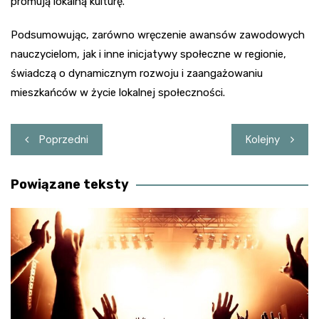
promują lokalną kulturę.
Podsumowując, zarówno wręczenie awansów zawodowych
nauczycielom, jak i inne inicjatywy społeczne w regionie,
świadczą o dynamicznym rozwoju i zaangażowaniu
mieszkańców w życie lokalnej społeczności.
Nawigacja
Poprzedni
Kolejny
wpisu
Powiązane teksty