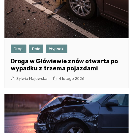
Drogi
Pole
Wypadki
Droga w Główiewie znów otwarta po
wypadku z trzema pojazdami
Sylwia Majewska
4 lutego 2026