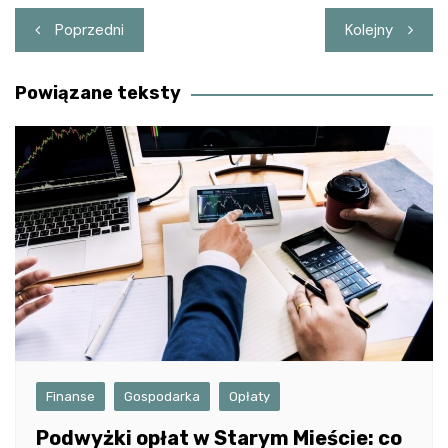
Nawigacja
Poprzedni
Kolejny
wpisu
Powiązane teksty
Finanse
Gospodarka
Opłaty
Podwyżki opłat w Starym Mieście: co