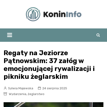
Skip
to
content
Regaty na Jeziorze
Pątnowskim: 37 załóg w
emocjonującej rywalizacji i
pikniku żeglarskim
Sylwia Majewska
24 sierpnia 2025
,
Wydarzenia
żeglarstwo