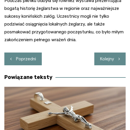
Podczas pikniku odbyła się również wystawa prezentująca
bogatą historię żeglarstwa w regionie oraz najważniejsze
sukcesy konińskich załóg. Uczestnicy mogli nie tylko
podziwiać osiągnięcia lokalnych żeglarzy, ale także
posmakować przygotowanego poczęstunku, co było miłym
zakończeniem pełnego wrażeń dnia.
Nawigacja
Poprzedni
Kolejny
wpisu
Powiązane teksty