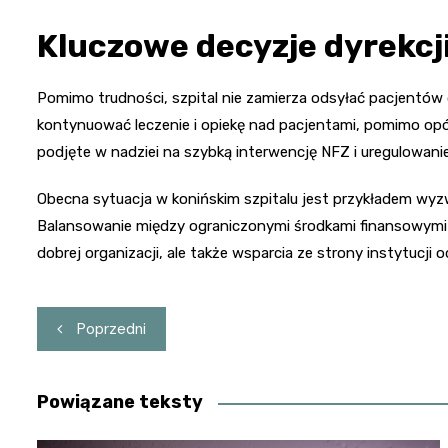
Kluczowe decyzje dyrekcj
Pomimo trudności, szpital nie zamierza odsyłać pacjentów
kontynuować leczenie i opiekę nad pacjentami, pomimo opó
podjęte w nadziei na szybką interwencję NFZ i uregulowanie
Obecna sytuacja w konińskim szpitalu jest przykładem wyzw
Balansowanie między ograniczonymi środkami finansowymi 
dobrej organizacji, ale także wsparcia ze strony instytucji
Nawigacja
Poprzedni
wpisu
Powiązane teksty