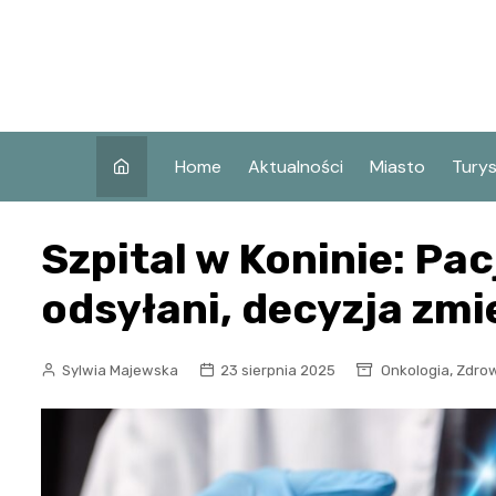
Skip
to
content
Home
Aktualności
Miasto
Tury
Co w
Szpital w Koninie: Pac
Koni
Atra
odsyłani, decyzja zmi
Koni
Zaby
,
Sylwia Majewska
23 sierpnia 2025
Onkologia
Zdro