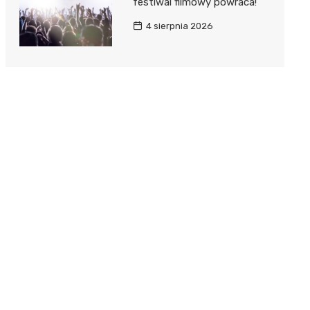
festiwal filmowy powraca!
4 sierpnia 2026