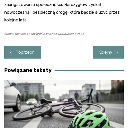
zaangażowaniu społeczności, Barczygłów zyskał
nowoczesną i bezpieczną drogę, która będzie służyć przez
kolejne lata.
Źródło: facebook.com/profile.php?id=100067568440685
Nawigacja
Poprzedni
Kolejny
wpisu
Powiązane teksty