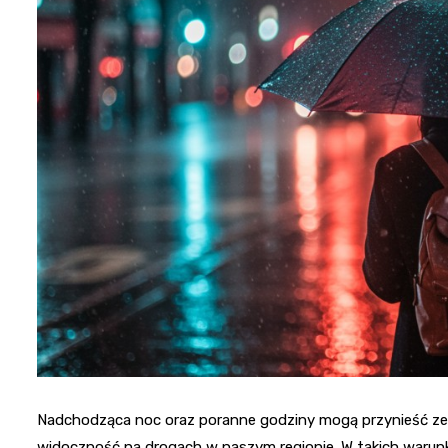
Nadchodząca noc oraz poranne godziny mogą przynieść ze 
widoczność na drogach w naszym regionie. W takich waru