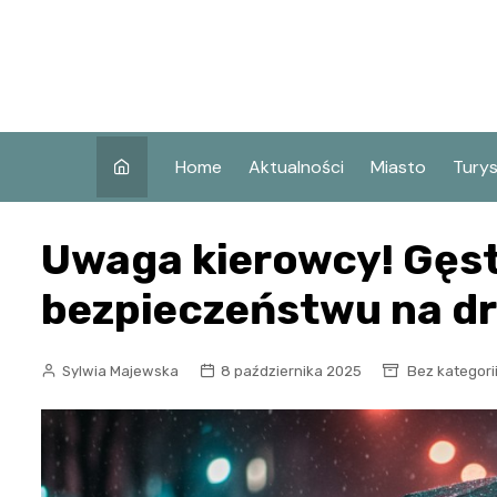
Skip
to
content
Home
Aktualności
Miasto
Tury
Co w
Uwaga kierowcy! Gęst
Koni
Atra
bezpieczeństwu na d
Koni
Zaby
Sylwia Majewska
8 października 2025
Bez kategori