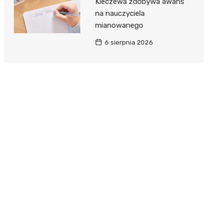
Kleczewa zdobywa awans
na nauczyciela
mianowanego
6 sierpnia 2026