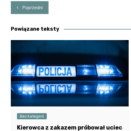
Nawigacja
Poprzedni
wpisu
Powiązane teksty
Bez kategorii
Kierowca z zakazem próbował uciec