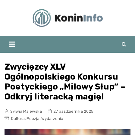
Skip
to
content
Zwycięzcy XLV
Ogólnopolskiego Konkursu
Poetyckiego „Milowy Słup” –
Odkryj literacką magię!
Sylwia Majewska
27 października 2025
,
,
Kultura
Poezja
Wydarzenia