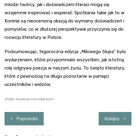
młodzi twórcy, jak i doświadczeni literaci mogą się
wzajemnie inspirować i wspierać. Spotkania takie jak to w
Koninie są nieocenioną okazją do wymiany doświadczeń i
pomysłów, co w dłuższej perspektywie przyczynia się do
rozwoju literatury w Polsce.
Podsumowując, tegoroczna edycja „Milowego Słupa” była
wydarzeniem, które przypomniało wszystkim, jak istotną
rolę odgrywa poezja w naszym życiu. To święto literatury,
które z pewnością na długo pozostanie w pamięci
uczestników i widzów.
Źródło: facebook.com/mbp.konin
Nawigacja
Poprzedni
Kolejny
wpisu