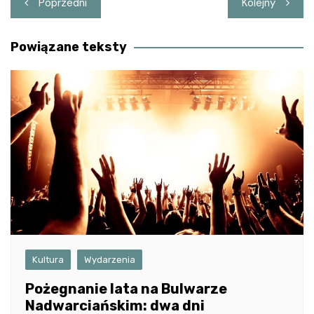
Poprzedni
Kolejny
wpisu
Powiązane teksty
Kultura
Wydarzenia
Pożegnanie lata na Bulwarze
Nadwarciańskim: dwa dni