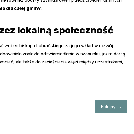
ale również poczty sztandarowe i przedstawicieli lokalnych
ia dla całej gminy
.
zez lokalną społeczność
ść wobec biskupa Lubrańskiego za jego wkład w rozwój
odnowiciela znalazła odzwierciedlenie w szacunku, jakim darzą
mnień, ale także do zacieśnienia więzi między uczestnikami,
Kolejny