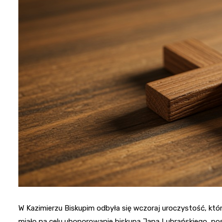
W Kazimierzu Biskupim odbyła się wczoraj uroczystość, któ
miało na celu uhonorowanie biskupa Jana Lubrańskiego, post