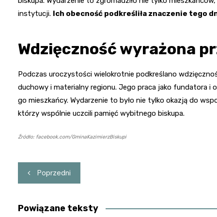
biskupa. Wydarzenie to zgromadziło nie tylko mieszkańców, 
instytucji.
Ich obecność podkreśliła znaczenie tego dn
Wdzięczność wyrażona pr
Podczas uroczystości wielokrotnie podkreślano wdzięczno
duchowy i materialny regionu. Jego praca jako fundatora i 
go mieszkańcy. Wydarzenie to było nie tylko okazją do wspo
którzy wspólnie uczcili pamięć wybitnego biskupa.
Źródło: facebook.com/GminaKazimierzBiskupi
Nawigacja
Poprzedni
wpisu
Powiązane teksty