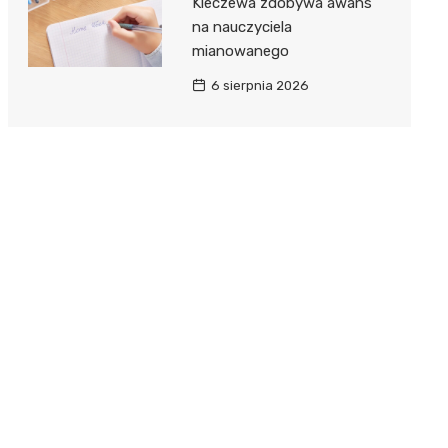
Kleczewa zdobywa awans
na nauczyciela
mianowanego
6 sierpnia 2026