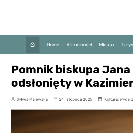
Skip
to
content
Home
Aktualności
Miasto
Tury
Co w
Pomnik biskupa Jana
Koni
Atra
odsłonięty w Kazimie
Koni
Zaby
,
Sylwia Majewska
24 listopada 2025
Kultura
Wydarz