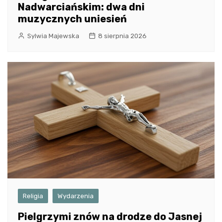
Nadwarciańskim: dwa dni
muzycznych uniesień
Sylwia Majewska
8 sierpnia 2026
Religia
Wydarzenia
Pielgrzymi znów na drodze do Jasnej