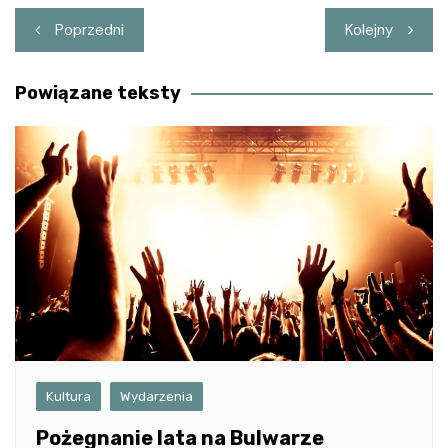
Nawigacja
Poprzedni
Kolejny
wpisu
Powiązane teksty
Kultura
Wydarzenia
Pożegnanie lata na Bulwarze