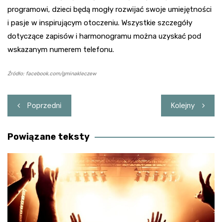
programowi, dzieci będą mogły rozwijać swoje umiejętności
i pasje w inspirującym otoczeniu. Wszystkie szczegóły
dotyczące zapisów i harmonogramu można uzyskać pod
wskazanym numerem telefonu.
Źródło: facebook.com/gminakleczew
Nawigacja
Poprzedni
Kolejny
wpisu
Powiązane teksty