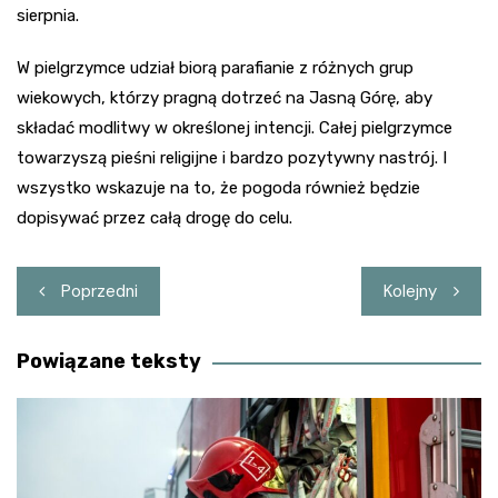
sierpnia.
W pielgrzymce udział biorą parafianie z różnych grup
wiekowych, którzy pragną dotrzeć na Jasną Górę, aby
składać modlitwy w określonej intencji. Całej pielgrzymce
towarzyszą pieśni religijne i bardzo pozytywny nastrój. I
wszystko wskazuje na to, że pogoda również będzie
dopisywać przez całą drogę do celu.
Nawigacja
Poprzedni
Kolejny
wpisu
Powiązane teksty