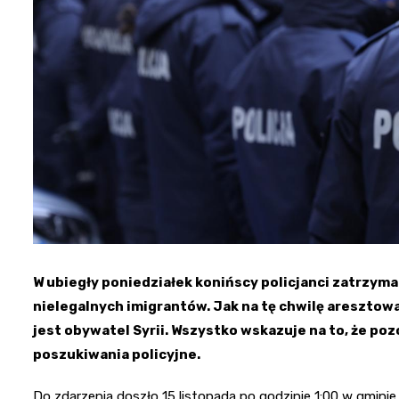
W ubiegły poniedziałek konińscy policjanci zatrzym
nielegalnych imigrantów. Jak na tę chwilę aresztow
jest obywatel Syrii. Wszystko wskazuje na to, że po
poszukiwania policyjne.
Do zdarzenia doszło 15 listopada po godzinie 1:00 w gminie 