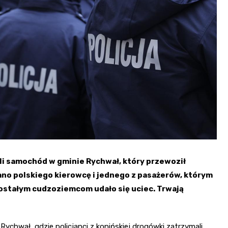
Urbanowskiej
Kościół św. Andrzeja
Apostoła
Pałac Ludwika Reymonda
Kościół św. Piotra i Pawła
Wieża widokowa Złota
w Starym Mieście
Góra
Zespół klasztorny w
Lądzie
Zamek w Gosławicach
ali samochód w gminie Rychwał, który przewoził
ano polskiego kierowcę i jednego z pasażerów, którym
zostałym cudzoziemcom udało się uciec. Trwają
Rychwał, gdzie policjanci z konińskiej drogówki zatrzymali