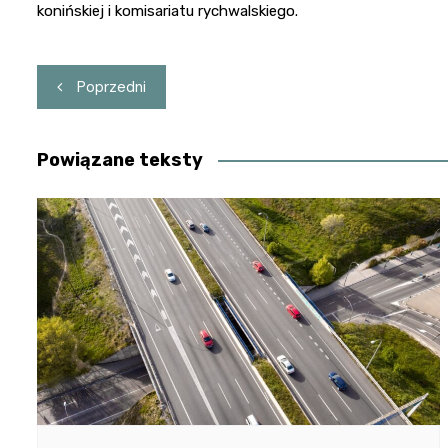
konińskiej i komisariatu rychwalskiego.
Nawigacja
Poprzedni
wpisu
Powiązane teksty