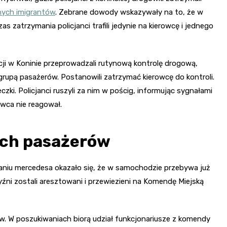
nych imigrantów
. Zebrane dowody wskazywały na to, że w
zatrzymania policjanci trafili jedynie na kierowcę i jednego
cji w Koninie przeprowadzali rutynową kontrolę drogową,
grupą pasażerów. Postanowili zatrzymać kierowcę do kontroli.
eczki. Policjanci ruszyli za nim w pościg, informując sygnałami
owca nie reagował.
ych pasażerów
aniu mercedesa okazało się, że w samochodzie przebywa już
zyźni zostali aresztowani i przewiezieni na Komendę Miejską
w. W poszukiwaniach biorą udział funkcjonariusze z komendy