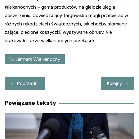
Wielkanocnych – gama produktów na giełdzie uległa
poszerzeniu. Odwiedzający targowisko mogli przebierać w
różnych rękodziełach świątecznych, jak choćby słomiane
zające, plecione koszyczki, wyszywane obrusy. Nie
brakowało także wielkanocnych przekąsek.
Jarmark Wielkanocny
Nawigacja
Poprzedni
Kolejny
wpisu
Powiązane teksty