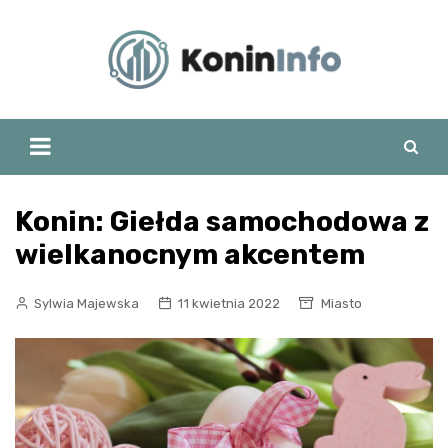
Skip
to
content
Konin: Giełda samochodowa z
wielkanocnym akcentem
Sylwia Majewska
11 kwietnia 2022
Miasto