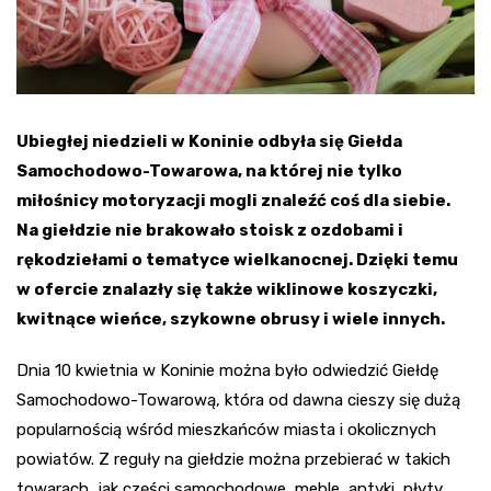
Ubiegłej niedzieli w Koninie odbyła się Giełda
Samochodowo-Towarowa, na której nie tylko
miłośnicy motoryzacji mogli znaleźć coś dla siebie.
Na giełdzie nie brakowało stoisk z ozdobami i
rękodziełami o tematyce wielkanocnej. Dzięki temu
w ofercie znalazły się także wiklinowe koszyczki,
kwitnące wieńce, szykowne obrusy i wiele innych.
Dnia 10 kwietnia w Koninie można było odwiedzić Giełdę
Samochodowo-Towarową, która od dawna cieszy się dużą
popularnością wśród mieszkańców miasta i okolicznych
powiatów. Z reguły na giełdzie można przebierać w takich
towarach, jak części samochodowe, meble, antyki, płyty