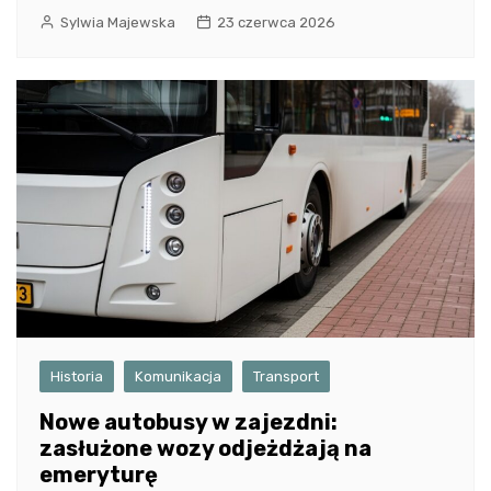
Sylwia Majewska
23 czerwca 2026
Historia
Komunikacja
Transport
Nowe autobusy w zajezdni:
zasłużone wozy odjeżdżają na
emeryturę