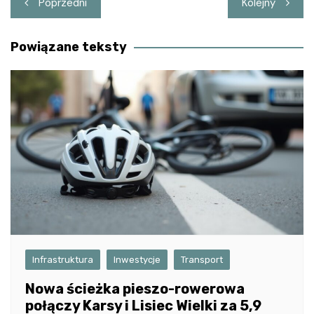
Poprzedni
Kolejny
wpisu
Powiązane teksty
Infrastruktura
Inwestycje
Transport
Nowa ścieżka pieszo-rowerowa
połączy Karsy i Lisiec Wielki za 5,9