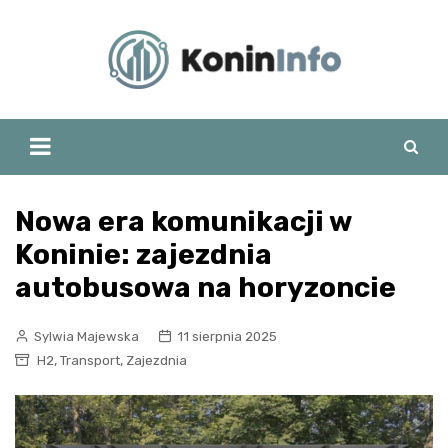
Skip
to
content
Nowa era komunikacji w
Koninie: zajezdnia
autobusowa na horyzoncie
Sylwia Majewska
11 sierpnia 2025
,
,
H2
Transport
Zajezdnia