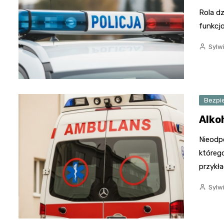
Rola dz
funkcjo
Sylw
Bezpi
Alko
Nieodp
któreg
przykł
Sylw