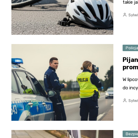
takie 
Sylw
Policj
Pija
prom
W lipc
do incy
Sylw
Bezpi