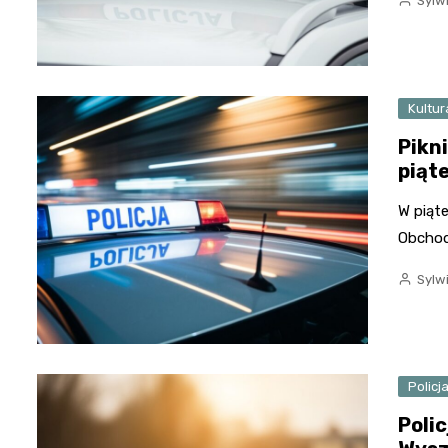
Sylw
Kultur
Pikn
piąt
W piąt
Obchody
Sylw
Policj
Poli