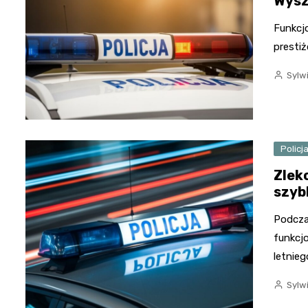
Wysz
Funkcjo
presti
Sylw
Policj
Zlek
szyb
Podcza
funkcjo
letnie
Sylw