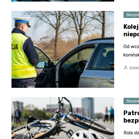
Bezpi
Kole
niep
Od wcz
konińsk
Sylw
Bezpi
Patr
bezp
Rola d