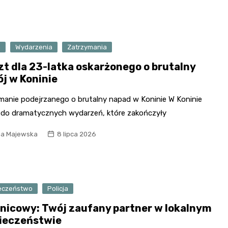
a
Wydarzenia
Zatrzymania
zt dla 23-latka oskarżonego o brutalny
ój w Koninie
manie podejrzanego o brutalny napad w Koninie W Koninie
 do dramatycznych wydarzeń, które zakończyły
ia Majewska
8 lipca 2026
eczeństwo
Policja
lnicowy: Twój zaufany partner w lokalnym
ieczeństwie