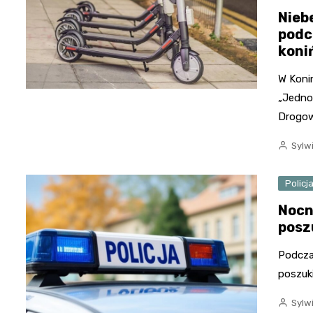
Nieb
podc
koni
W Koni
„Jedno
Drogo
Sylw
Policj
Nocn
posz
Podczas
poszuk
Sylw