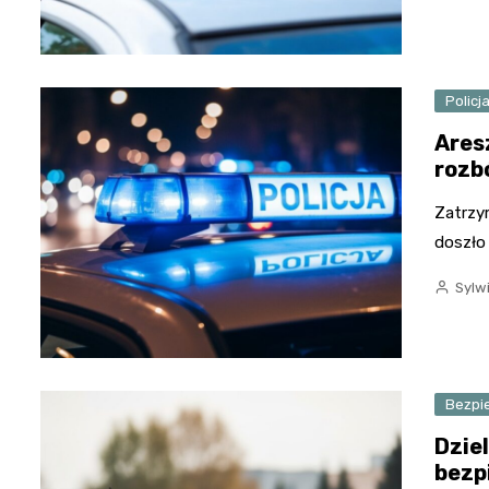
Policj
Ares
rozb
Zatrzy
doszło
Sylw
Bezpi
Dzie
bezp