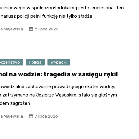
ielnicowego w społeczności lokalnej jest nieoceniona. Ten
nariusz policji pełni funkcję nie tylko stróża
ia Majewska
8 lipca 2026
eczeństwo
Policja
Wypadki
hol na wodzie: tragedia w zasięgu ręki!
owiedzialne zachowanie prowadzącego skuter wodny,
o zatrzymano na Jeziorze Wąsoskim, stało się głośnym
adem zagrożeń
ia Majewska
7 lipca 2026