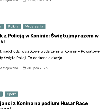
ia Majewska
2 sierpnia 2026
Urbanowskiej
Kościół św. Andrzeja
Apostoła
Pałac Ludwika Reymonda
Kościół św. Piotra i Pawła
Wieża widokowa Złota
a
Policja
Wydarzenia
w Starym Mieście
Góra
ik z Policją w Koninie: Świętujmy razem w
Zespół klasztorny w
ek!
Lądzie
ek nadchodzi wyjątkowe wydarzenie w Koninie – Powiatowe
Zamek w Gosławicach
 Święta Policji. To doskonała okazja
ia Majewska
30 lipca 2026
a
Sport
cjanci z Konina na podium Husar Race