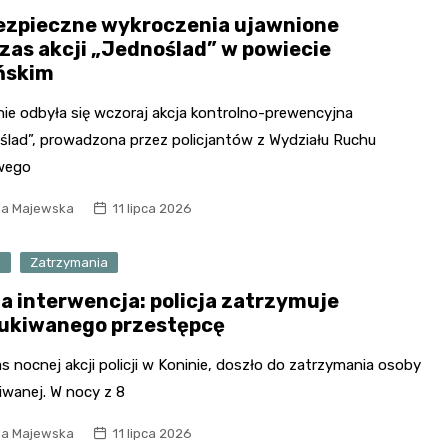
ezpieczne wykroczenia ujawnione
zas akcji „Jednoślad” w powiecie
ńskim
nie odbyła się wczoraj akcja kontrolno-prewencyjna
ślad”, prowadzona przez policjantów z Wydziału Ruchu
wego
ia Majewska
11 lipca 2026
a
Zatrzymania
a interwencja: policja zatrzymuje
ukiwanego przestępcę
 nocnej akcji policji w Koninie, doszło do zatrzymania osoby
iwanej. W nocy z 8
ia Majewska
11 lipca 2026