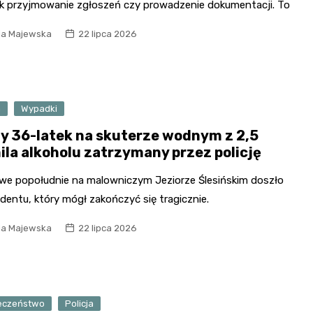
jak przyjmowanie zgłoszeń czy prowadzenie dokumentacji. To
ia Majewska
22 lipca 2026
a
Wypadki
ny 36-latek na skuterze wodnym z 2,5
ila alkoholu zatrzymany przez policję
owe popołudnie na malowniczym Jeziorze Ślesińskim doszło
dentu, który mógł zakończyć się tragicznie.
ia Majewska
22 lipca 2026
eczeństwo
Policja