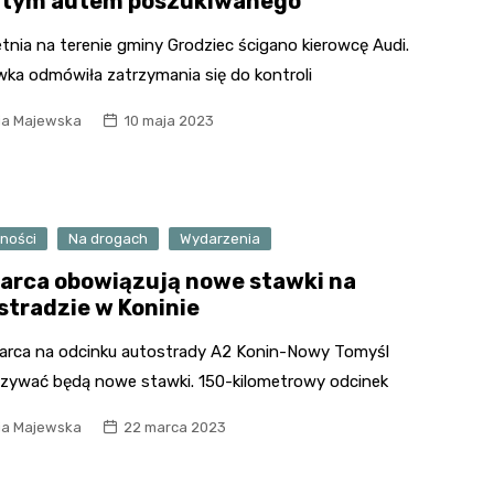
itym autem poszukiwanego
tnia na terenie gminy Grodziec ścigano kierowcę Audi.
ka odmówiła zatrzymania się do kontroli
ia Majewska
10 maja 2023
ności
Na drogach
Wydarzenia
arca obowiązują nowe stawki na
stradzie w Koninie
arca na odcinku autostrady A2 Konin-Nowy Tomyśl
zywać będą nowe stawki. 150-kilometrowy odcinek
ia Majewska
22 marca 2023