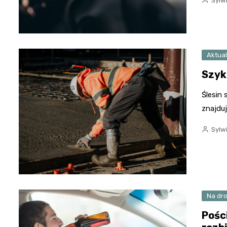
Sylw
Aktual
Szyk
Ślesin
znajdu
Sylw
Na dr
Pośc