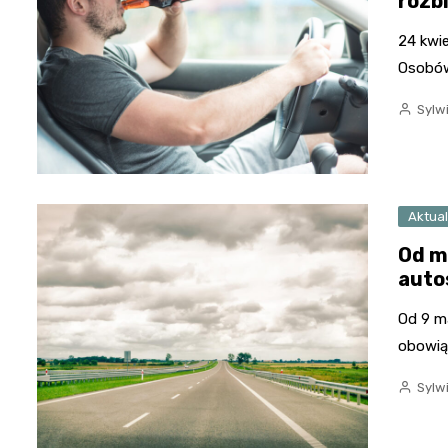
rozb
24 kwie
Osobów
Sylw
Aktual
Od m
auto
Od 9 m
obowią
Sylw