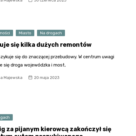
ia Majewska
30 czerwca 2023
Urbanowskiej
Kościół św. Andrzeja
Apostoła
Pałac Ludwika Reymonda
Kościół św. Piotra i Pawła
Wieża widokowa Złota
ności
Miasto
Na drogach
w Starym Mieście
Góra
uje się kilka dużych remontów
Zespół klasztorny w
Lądzie
 szykuje się do znaczącej przebudowy. W centrum uwagi
je się droga wojewódzka i most,
Zamek w Gosławicach
ia Majewska
20 maja 2023
ogach
ig za pijanym kierowcą zakończył się